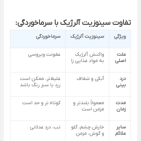
تفاوت سینوزیت آلرژیک با سرماخوردگی:
ویژگی
سینوزیت آلرژیک
سرماخوردگی
علت
واکنش آلرژیک
عفونت ویروسی
اصلی
به مواد غذایی زا
درد
آبکی و شفاف
غلیظ‌تر، ممکن است
بینی
زرد یا سبز رنگ باشد
مدت
معمولاً بلندتر و
کوتاه تر و حد است
زمان
مزمن است
سایر
خارش چشم، گلو
تب، درد عدلانی
علائم
و گوش، مزمن