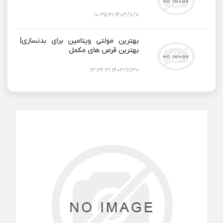
1403/7/7 10:35:41
بهترین مولتی ویتامین برای بدنسازی|
بهترین قرص های مکمل
1403/6/30 13:24:31