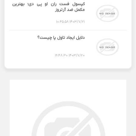
کپسول فست ران او پی دی؛ بهترین
مکمل‌ ضد آرتروز
1403/7/21 10:45:58
دلایل ایجاد تاول پا چیست؟
1403/7/20 19:48:30