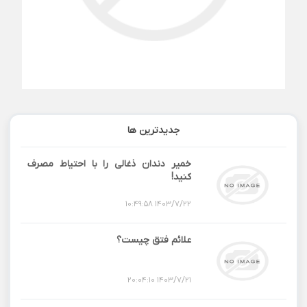
جدیدترین ها
خمیر دندان ذغالی را با احتیاط مصرف
کنید!
1403/7/22 10:49:58
علائم فتق چیست؟
1403/7/21 20:04:10