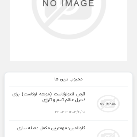
محبوب ترین ها
قرص اكتولوكاست (مونته لوکاست) برای
کنترل علائم آسم و آلرژی
1403/4/25 23:02:13
گلوتامین؛ مهمترین مکمل عضله سازی