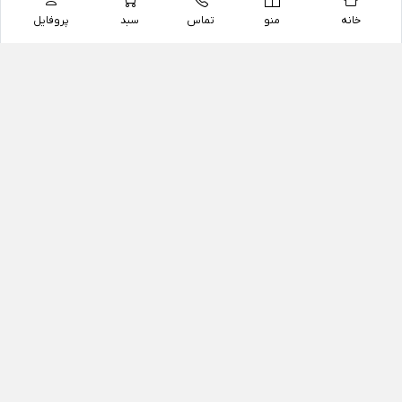
خانه
منو
تماس
سبد
پروفایل
فروشگاه
داروخانه آنلاین دکتر یزدیان
داروخانه آنلاین دکتر یزدیان از سال 1397 فعالیت خود را با
هدف فروش اینترنتی اقلام غیر دارویی شامل محصولات
آرایشی و بهداشتی، مکمل های رژیمی و غذایی، مکمل های