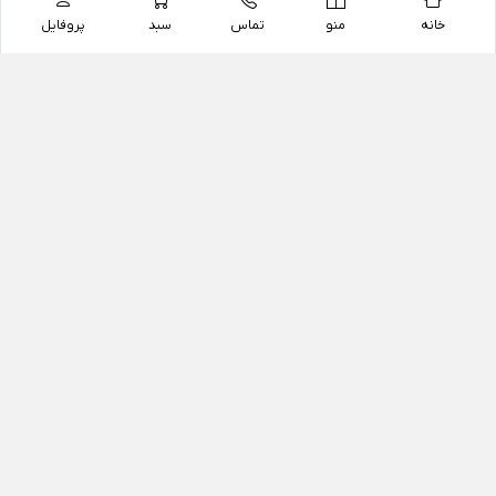
خانه
منو
تماس
سبد
پروفایل
فروشگاه
داروخانه آنلاین دکتر یزدیان
داروخانه آنلاین دکتر یزدیان از سال 1397 فعالیت خود را با
هدف فروش اینترنتی اقلام غیر دارویی شامل محصولات
آرایشی و بهداشتی، مکمل های رژیمی و غذایی، مکمل های