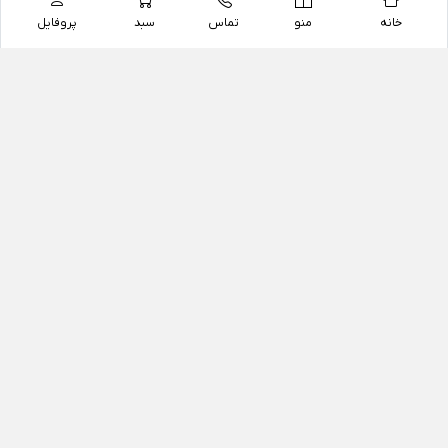
خانه
منو
تماس
سبد
پروفایل
فروشگاه
داروخانه آنلاین دکتر یزدیان
داروخانه آنلاین دکتر یزدیان از سال 1397 فعالیت خود را با
هدف فروش اینترنتی اقلام غیر دارویی شامل محصولات
آرایشی و بهداشتی، مکمل های رژیمی و غذایی، مکمل های