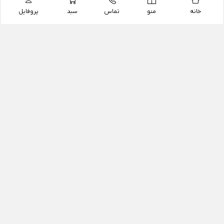
خانه
منو
تماس
سبد
پروفایل
فروشگاه
داروخانه آنلاین دکتر یزدیان
داروخانه آنلاین دکتر یزدیان از سال 1397 فعالیت خود را با
هدف فروش اینترنتی اقلام غیر دارویی شامل محصولات
آرایشی و بهداشتی، مکمل های رژیمی و غذایی، مکمل های