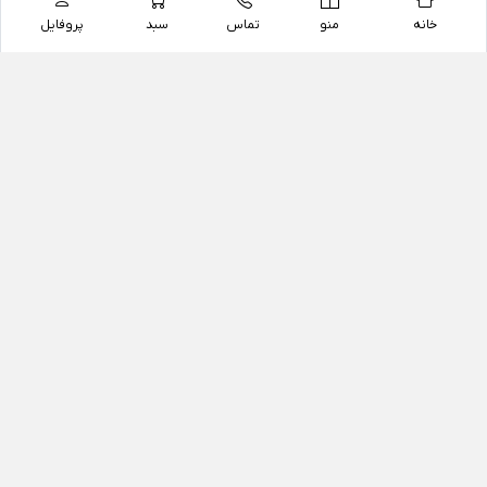
خانه
منو
تماس
سبد
پروفایل
فروشگاه
داروخانه آنلاین دکتر یزدیان
داروخانه آنلاین دکتر یزدیان از سال 1397 فعالیت خود را با
هدف فروش اینترنتی اقلام غیر دارویی شامل محصولات
آرایشی و بهداشتی، مکمل های رژیمی و غذایی، مکمل های