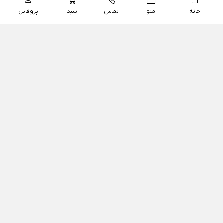
خانه
منو
تماس
سبد
پروفایل
فروشگاه
داروخانه آنلاین دکتر یزدیان
داروخانه آنلاین دکتر یزدیان از سال 1397 فعالیت خود را با
هدف فروش اینترنتی اقلام غیر دارویی شامل محصولات
آرایشی و بهداشتی، مکمل های رژیمی و غذایی، مکمل های