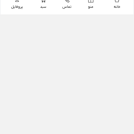
خانه
منو
تماس
سبد
پروفایل
فروشگاه
داروخانه آنلاین دکتر یزدیان
داروخانه آنلاین دکتر یزدیان از سال 1397 فعالیت خود را با
هدف فروش اینترنتی اقلام غیر دارویی شامل محصولات
آرایشی و بهداشتی، مکمل های رژیمی و غذایی، مکمل های