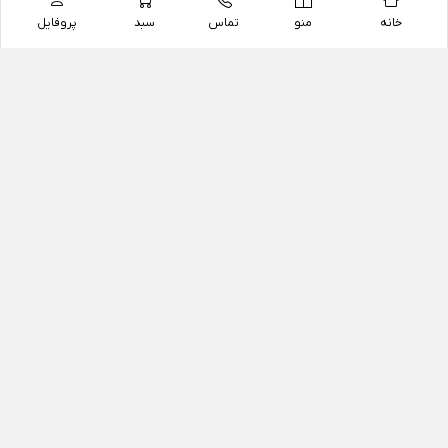
خانه
منو
تماس
سبد
پروفایل
فروشگاه
داروخانه آنلاین دکتر یزدیان
داروخانه آنلاین دکتر یزدیان از سال 1397 فعالیت خود را با
هدف فروش اینترنتی اقلام غیر دارویی شامل محصولات
آرایشی و بهداشتی، مکمل های رژیمی و غذایی، مکمل های