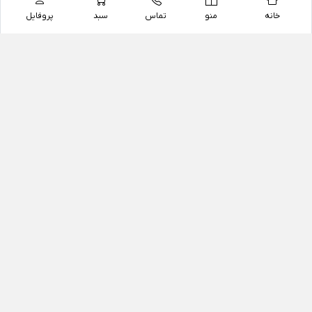
خانه
منو
تماس
سبد
پروفایل
فروشگاه
داروخانه آنلاین دکتر یزدیان
داروخانه آنلاین دکتر یزدیان از سال 1397 فعالیت خود را با
هدف فروش اینترنتی اقلام غیر دارویی شامل محصولات
آرایشی و بهداشتی، مکمل های رژیمی و غذایی، مکمل های