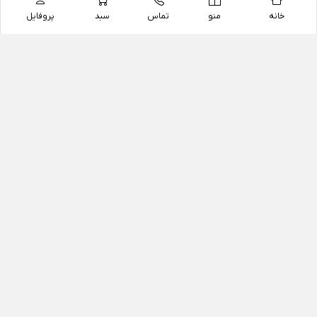
خانه
منو
تماس
سبد
پروفایل
فروشگاه
داروخانه آنلاین دکتر یزدیان
داروخانه آنلاین دکتر یزدیان از سال 1397 فعالیت خود را با
هدف فروش اینترنتی اقلام غیر دارویی شامل محصولات
آرایشی و بهداشتی، مکمل های رژیمی و غذایی، مکمل های