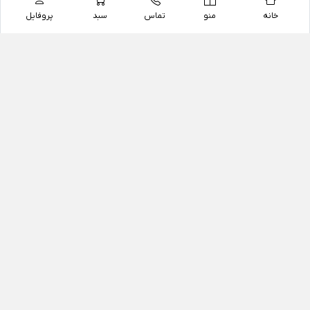
خانه
منو
تماس
سبد
پروفایل
فروشگاه
داروخانه آنلاین دکتر یزدیان
داروخانه آنلاین دکتر یزدیان از سال 1397 فعالیت خود را با
هدف فروش اینترنتی اقلام غیر دارویی شامل محصولات
آرایشی و بهداشتی، مکمل های رژیمی و غذایی، مکمل های