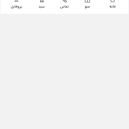
خانه
منو
تماس
سبد
پروفایل
فروشگاه
داروخانه آنلاین دکتر یزدیان
داروخانه آنلاین دکتر یزدیان از سال 1397 فعالیت خود را با
هدف فروش اینترنتی اقلام غیر دارویی شامل محصولات
آرایشی و بهداشتی، مکمل های رژیمی و غذایی، مکمل های