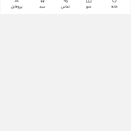
خانه
منو
تماس
سبد
پروفایل
فروشگاه
داروخانه آنلاین دکتر یزدیان
داروخانه آنلاین دکتر یزدیان از سال 1397 فعالیت خود را با
هدف فروش اینترنتی اقلام غیر دارویی شامل محصولات
آرایشی و بهداشتی، مکمل های رژیمی و غذایی، مکمل های