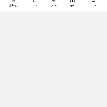
خانه
منو
تماس
سبد
پروفایل
فروشگاه
داروخانه آنلاین دکتر یزدیان
داروخانه آنلاین دکتر یزدیان از سال 1397 فعالیت خود را با
هدف فروش اینترنتی اقلام غیر دارویی شامل محصولات
آرایشی و بهداشتی، مکمل های رژیمی و غذایی، مکمل های