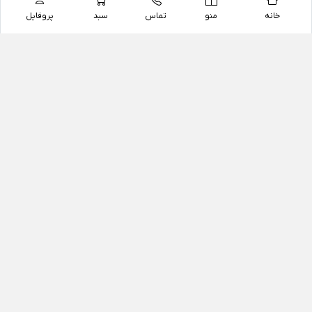
خانه
منو
تماس
سبد
پروفایل
فروشگاه
داروخانه آنلاین دکتر یزدیان
داروخانه آنلاین دکتر یزدیان از سال 1397 فعالیت خود را با
هدف فروش اینترنتی اقلام غیر دارویی شامل محصولات
آرایشی و بهداشتی، مکمل های رژیمی و غذایی، مکمل های