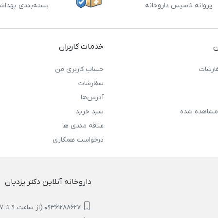
پروانه تاسیس داروخانه
بسته‌بندی بهداش
ن
خدمات کاربران
ارشات
حساب کاربری من
سفارشات
آدرس‌ها
مشاهده شده
سبد خرید
علاقه مندی ها
درخواست همکاری
داروخانه آنلاین دکتر یزدیان
09361288627 (از ساعت 9 تا 17)