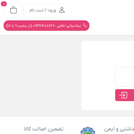
0
ورود / ثبت نام
پشتیبانی تلفنی :
09361288627 (از ساعت 9 تا 17)
اشتی و ایمن
تضمین اصالت کالا