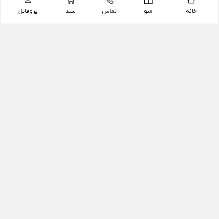
خانه
منو
تماس
سبد
پروفایل
فروشگاه
داروخانه آنلاین دکتر یزدیان
داروخانه آنلاین دکتر یزدیان از سال 1397 فعالیت خود را با
هدف فروش اینترنتی اقلام غیر دارویی شامل محصولات
آرایشی و بهداشتی، مکمل های رژیمی و غذایی، مکمل های