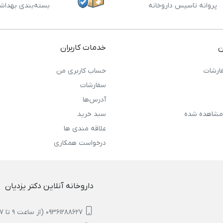
پروانه تاسیس داروخانه
بسته‌بندی بهداش
ن
خدمات کاربران
ارشات
حساب کاربری من
سفارشات
آدرس‌ها
مشاهده شده
سبد خرید
علاقه مندی ها
درخواست همکاری
داروخانه آنلاین دکتر یزدیان
09361288627 (از ساعت 9 تا 17)