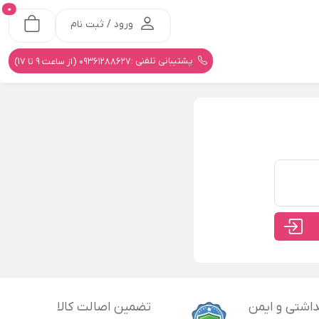
0
ورود / ثبت نام
پشتیبانی تلفنی :
09361288627 (از ساعت 9 تا 17)
اشتی و ایمن
تضمین اصالت کالا