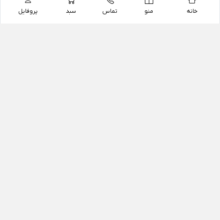
خانه
منو
تماس
سبد
پروفایل
فروشگاه
داروخانه آنلاین دکتر یزدیان
داروخانه آنلاین دکتر یزدیان از سال 1397 فعالیت خود را با
هدف فروش اینترنتی اقلام غیر دارویی شامل محصولات
آرایشی و بهداشتی، مکمل های رژیمی و غذایی، مکمل های