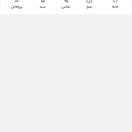
خانه
منو
تماس
سبد
پروفایل
فروشگاه
داروخانه آنلاین دکتر یزدیان
داروخانه آنلاین دکتر یزدیان از سال 1397 فعالیت خود را با
هدف فروش اینترنتی اقلام غیر دارویی شامل محصولات
آرایشی و بهداشتی، مکمل های رژیمی و غذایی، مکمل های