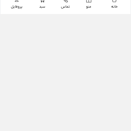
خانه
منو
تماس
سبد
پروفایل
فروشگاه
داروخانه آنلاین دکتر یزدیان
داروخانه آنلاین دکتر یزدیان از سال 1397 فعالیت خود را با
هدف فروش اینترنتی اقلام غیر دارویی شامل محصولات
آرایشی و بهداشتی، مکمل های رژیمی و غذایی، مکمل های