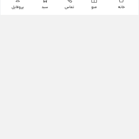
خانه
منو
تماس
سبد
پروفایل
فروشگاه
داروخانه آنلاین دکتر یزدیان
داروخانه آنلاین دکتر یزدیان از سال 1397 فعالیت خود را با
هدف فروش اینترنتی اقلام غیر دارویی شامل محصولات
آرایشی و بهداشتی، مکمل های رژیمی و غذایی، مکمل های