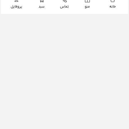
خانه
منو
تماس
سبد
پروفایل
فروشگاه
داروخانه آنلاین دکتر یزدیان
داروخانه آنلاین دکتر یزدیان از سال 1397 فعالیت خود را با
هدف فروش اینترنتی اقلام غیر دارویی شامل محصولات
آرایشی و بهداشتی، مکمل های رژیمی و غذایی، مکمل های