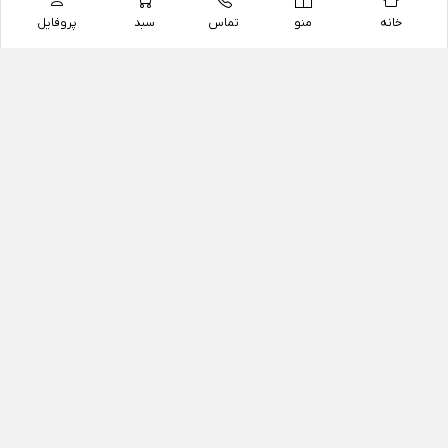
خانه
منو
تماس
سبد
پروفایل
فروشگاه
داروخانه آنلاین دکتر یزدیان
داروخانه آنلاین دکتر یزدیان از سال 1397 فعالیت خود را با
هدف فروش اینترنتی اقلام غیر دارویی شامل محصولات
آرایشی و بهداشتی، مکمل های رژیمی و غذایی، مکمل های