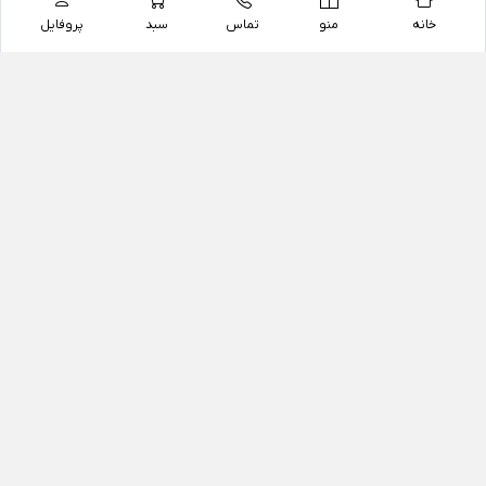
خانه
منو
تماس
سبد
پروفایل
فروشگاه
داروخانه آنلاین دکتر یزدیان
داروخانه آنلاین دکتر یزدیان از سال 1397 فعالیت خود را با
هدف فروش اینترنتی اقلام غیر دارویی شامل محصولات
آرایشی و بهداشتی، مکمل های رژیمی و غذایی، مکمل های