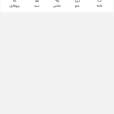
خانه
منو
تماس
سبد
پروفایل
فروشگاه
داروخانه آنلاین دکتر یزدیان
داروخانه آنلاین دکتر یزدیان از سال 1397 فعالیت خود را با
هدف فروش اینترنتی اقلام غیر دارویی شامل محصولات
آرایشی و بهداشتی، مکمل های رژیمی و غذایی، مکمل های