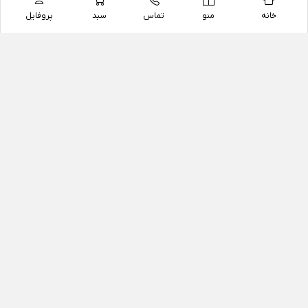
خانه
منو
تماس
سبد
پروفایل
فروشگاه
داروخانه آنلاین دکتر یزدیان
داروخانه آنلاین دکتر یزدیان از سال 1397 فعالیت خود را با
هدف فروش اینترنتی اقلام غیر دارویی شامل محصولات
آرایشی و بهداشتی، مکمل های رژیمی و غذایی، مکمل های