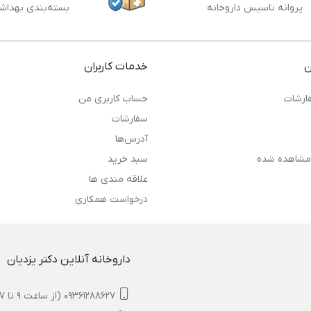
پروانه تاسیس داروخانه
بسته‌بندی بهداش
ن
خدمات کاربران
ارشات
حساب کاربری من
سفارشات
آدرس‌ها
مشاهده شده
سبد خرید
علاقه مندی ها
درخواست همکاری
داروخانه آنلاین دکتر یزدیان
09361288627 (از ساعت 9 تا 17)