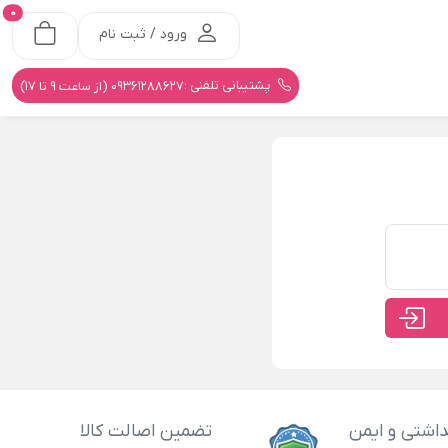
0
ورود / ثبت نام
پشتیبانی تلفنی :
09361288627 (از ساعت 9 تا 17)
اشتی و ایمن
تضمین اصالت کالا