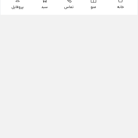
خانه
منو
تماس
سبد
پروفایل
فروشگاه
داروخانه آنلاین دکتر یزدیان
داروخانه آنلاین دکتر یزدیان از سال 1397 فعالیت خود را با
هدف فروش اینترنتی اقلام غیر دارویی شامل محصولات
آرایشی و بهداشتی، مکمل های رژیمی و غذایی، مکمل های