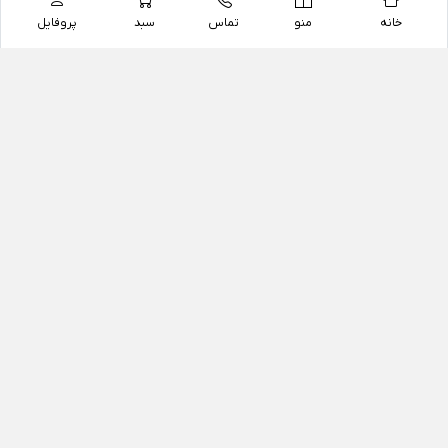
خانه
منو
تماس
سبد
پروفایل
فروشگاه
داروخانه آنلاین دکتر یزدیان
داروخانه آنلاین دکتر یزدیان از سال 1397 فعالیت خود را با
هدف فروش اینترنتی اقلام غیر دارویی شامل محصولات
آرایشی و بهداشتی، مکمل های رژیمی و غذایی، مکمل های