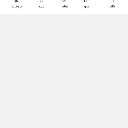
خانه
منو
تماس
سبد
پروفایل
فروشگاه
داروخانه آنلاین دکتر یزدیان
داروخانه آنلاین دکتر یزدیان از سال 1397 فعالیت خود را با
هدف فروش اینترنتی اقلام غیر دارویی شامل محصولات
آرایشی و بهداشتی، مکمل های رژیمی و غذایی، مکمل های