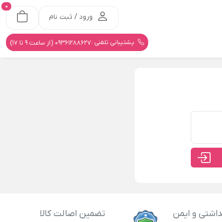
0
ورود / ثبت نام
پشتیبانی تلفنی :
09361288627 (از ساعت 9 تا 17)
اشتی و ایمن
تضمین اصالت کالا