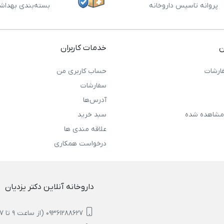
پروانه تاسیس داروخانه
بسته‌بندی بهداش
ن
خدمات کاربران
ارشات
حساب کاربری من
سفارشات
آدرس‌ها
مشاهده شده
سبد خرید
علاقه مندی ها
درخواست همکاری
داروخانه آنلاین دکتر یزدیان
09361288627 (از ساعت 9 تا 17)