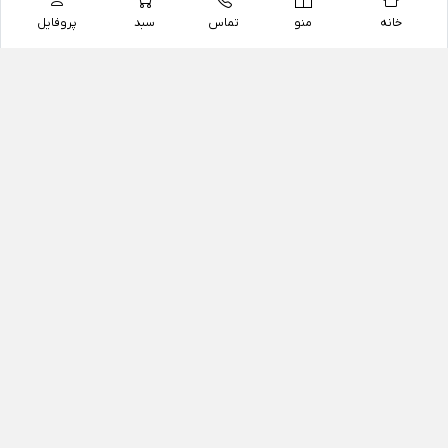
خانه
منو
تماس
سبد
پروفایل
فروشگاه
داروخانه آنلاین دکتر یزدیان
داروخانه آنلاین دکتر یزدیان از سال 1397 فعالیت خود را با
هدف فروش اینترنتی اقلام غیر دارویی شامل محصولات
آرایشی و بهداشتی، مکمل های رژیمی و غذایی، مکمل های