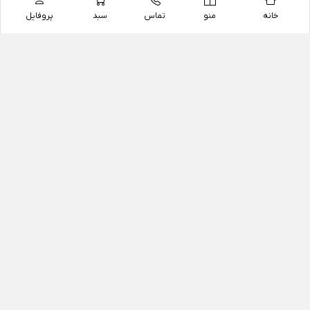
خانه
منو
تماس
سبد
پروفایل
فروشگاه
داروخانه آنلاین دکتر یزدیان
داروخانه آنلاین دکتر یزدیان از سال 1397 فعالیت خود را با
هدف فروش اینترنتی اقلام غیر دارویی شامل محصولات
آرایشی و بهداشتی، مکمل های رژیمی و غذایی، مکمل های