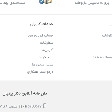
پروانه تاسیس داروخانه
بسته‌بندی بهداش
ن
خدمات کاربران
ارشات
حساب کاربری من
سفارشات
آدرس‌ها
مشاهده شده
سبد خرید
علاقه مندی ها
درخواست همکاری
داروخانه آنلاین دکتر یزدیان
09361288627 (از ساعت 9 تا 17)