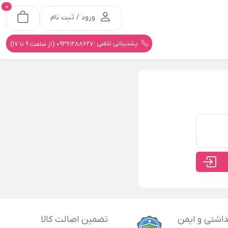
0
ورود / ثبت نام
پشتیبانی تلفنی :
09361288627 (از ساعت 9 تا 17)
اشتی و ایمن
تضمین اصالت کالا