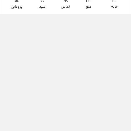
خانه
منو
تماس
سبد
پروفایل
فروشگاه
داروخانه آنلاین دکتر یزدیان
داروخانه آنلاین دکتر یزدیان از سال 1397 فعالیت خود را با
هدف فروش اینترنتی اقلام غیر دارویی شامل محصولات
آرایشی و بهداشتی، مکمل های رژیمی و غذایی، مکمل های