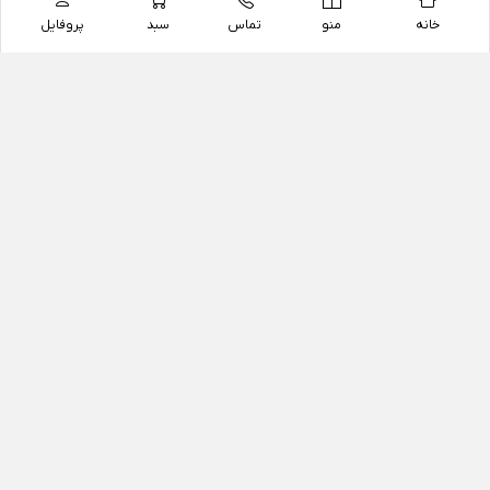
خانه
منو
تماس
سبد
پروفایل
فروشگاه
داروخانه آنلاین دکتر یزدیان
داروخانه آنلاین دکتر یزدیان از سال 1397 فعالیت خود را با
هدف فروش اینترنتی اقلام غیر دارویی شامل محصولات
آرایشی و بهداشتی، مکمل های رژیمی و غذایی، مکمل های