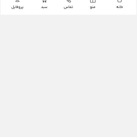
خانه
منو
تماس
سبد
پروفایل
فروشگاه
داروخانه آنلاین دکتر یزدیان
داروخانه آنلاین دکتر یزدیان از سال 1397 فعالیت خود را با
هدف فروش اینترنتی اقلام غیر دارویی شامل محصولات
آرایشی و بهداشتی، مکمل های رژیمی و غذایی، مکمل های