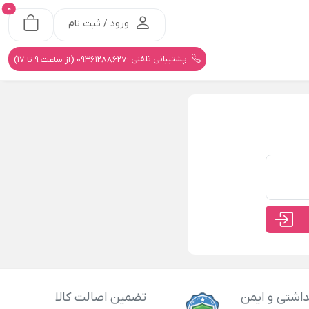
0
ورود / ثبت نام
پشتیبانی تلفنی :
09361288627 (از ساعت 9 تا 17)
اشتی و ایمن
تضمین اصالت کالا