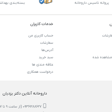
پروانه تاسیس داروخانه
بسته‌بندی بهداش
ن
خدمات کاربران
ارشات
حساب کاربری من
سفارشات
آدرس‌ها
مشاهده شده
سبد خرید
علاقه مندی ها
درخواست همکاری
داروخانه آنلاین دکتر یزدیان
09361288627 (از ساعت 9 تا 17)