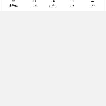
خانه
منو
تماس
سبد
پروفایل
فروشگاه
داروخانه آنلاین دکتر یزدیان
داروخانه آنلاین دکتر یزدیان از سال 1397 فعالیت خود را با
هدف فروش اینترنتی اقلام غیر دارویی شامل محصولات
آرایشی و بهداشتی، مکمل های رژیمی و غذایی، مکمل های