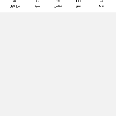
خانه
منو
تماس
سبد
پروفایل
فروشگاه
داروخانه آنلاین دکتر یزدیان
داروخانه آنلاین دکتر یزدیان از سال 1397 فعالیت خود را با
هدف فروش اینترنتی اقلام غیر دارویی شامل محصولات
آرایشی و بهداشتی، مکمل های رژیمی و غذایی، مکمل های