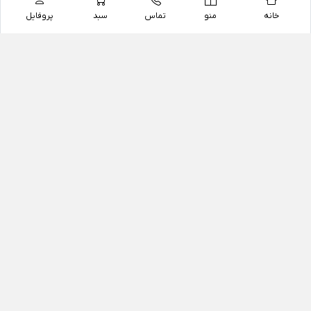
خانه
منو
تماس
سبد
پروفایل
فروشگاه
داروخانه آنلاین دکتر یزدیان
داروخانه آنلاین دکتر یزدیان از سال 1397 فعالیت خود را با
هدف فروش اینترنتی اقلام غیر دارویی شامل محصولات
آرایشی و بهداشتی، مکمل های رژیمی و غذایی، مکمل های