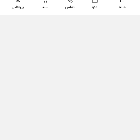
خانه
منو
تماس
سبد
پروفایل
فروشگاه
داروخانه آنلاین دکتر یزدیان
داروخانه آنلاین دکتر یزدیان از سال 1397 فعالیت خود را با
هدف فروش اینترنتی اقلام غیر دارویی شامل محصولات
آرایشی و بهداشتی، مکمل های رژیمی و غذایی، مکمل های