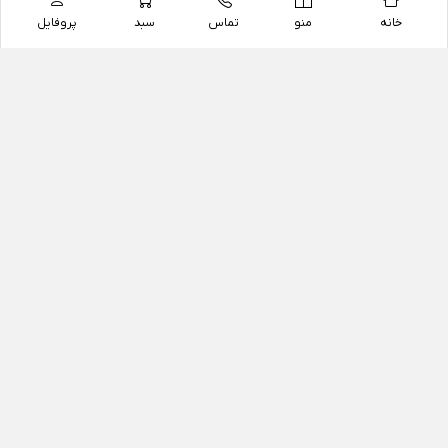
خانه
منو
تماس
سبد
پروفایل
فروشگاه
داروخانه آنلاین دکتر یزدیان
داروخانه آنلاین دکتر یزدیان از سال 1397 فعالیت خود را با
هدف فروش اینترنتی اقلام غیر دارویی شامل محصولات
آرایشی و بهداشتی، مکمل های رژیمی و غذایی، مکمل های