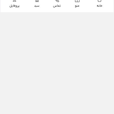
خانه
منو
تماس
سبد
پروفایل
فروشگاه
داروخانه آنلاین دکتر یزدیان
داروخانه آنلاین دکتر یزدیان از سال 1397 فعالیت خود را با
هدف فروش اینترنتی اقلام غیر دارویی شامل محصولات
آرایشی و بهداشتی، مکمل های رژیمی و غذایی، مکمل های