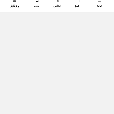
خانه
منو
تماس
سبد
پروفایل
فروشگاه
داروخانه آنلاین دکتر یزدیان
داروخانه آنلاین دکتر یزدیان از سال 1397 فعالیت خود را با
هدف فروش اینترنتی اقلام غیر دارویی شامل محصولات
آرایشی و بهداشتی، مکمل های رژیمی و غذایی، مکمل های