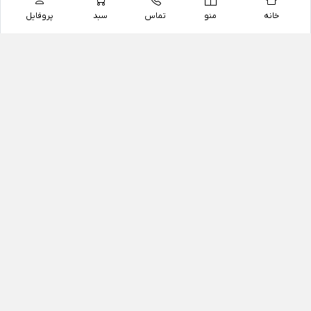
خانه
منو
تماس
سبد
پروفایل
فروشگاه
داروخانه آنلاین دکتر یزدیان
داروخانه آنلاین دکتر یزدیان از سال 1397 فعالیت خود را با
هدف فروش اینترنتی اقلام غیر دارویی شامل محصولات
آرایشی و بهداشتی، مکمل های رژیمی و غذایی، مکمل های