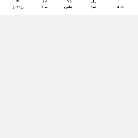
خانه
منو
تماس
سبد
پروفایل
فروشگاه
داروخانه آنلاین دکتر یزدیان
داروخانه آنلاین دکتر یزدیان از سال 1397 فعالیت خود را با
هدف فروش اینترنتی اقلام غیر دارویی شامل محصولات
آرایشی و بهداشتی، مکمل های رژیمی و غذایی، مکمل های